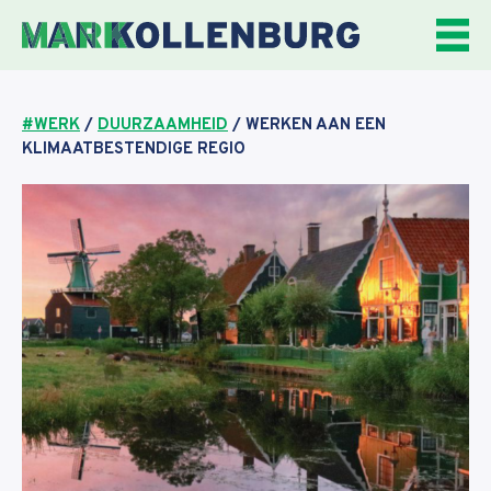
Ga
naar
de
inhoud
#WERK
/
DUURZAAMHEID
/
WERKEN AAN EEN
KLIMAATBESTENDIGE REGIO