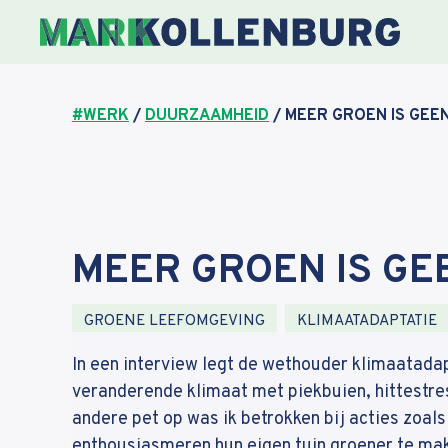
Ga
naar
de
inhoud
#WERK
/
DUURZAAMHEID
/
MEER GROEN IS GEE
MEER GROEN IS GE
Tags
GROENE LEEFOMGEVING
,
KLIMAATADAPTATIE
In een interview legt de wethouder klimaatadap
veranderende klimaat met piekbuien, hittestre
andere pet op was ik betrokken bij acties zoals 
enthousiasmeren hun eigen tuin groener te ma