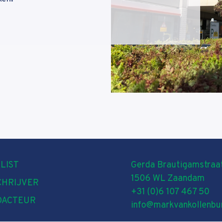
LIST
Gerda Brautigamstraat
1506 WL Zaandam
CHRIJVER
+31 (0)6 107 467 50
DACTEUR
info@markvankollenbur