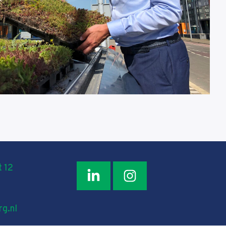
 12
g.nl